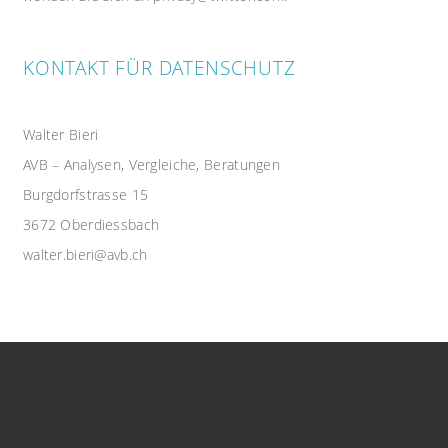
KONTAKT FÜR DATENSCHUTZ
Walter Bieri
AVB – Analysen, Vergleiche, Beratungen
Burgdorfstrasse 15
3672 Oberdiessbach
walter.bieri@avb.ch